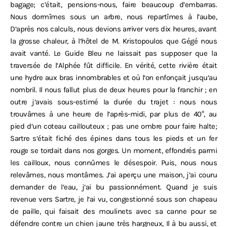
bagage; c’était, pensions-nous, faire beaucoup d’embarras.
Nous dormîmes sous un arbre, nous repartîmes à l’aube,
D‘après nos calculs, nous devions arriver vers dix heures, avant
la grosse chaleur, à l‘hôtel de M. Kristopoulos que Gégé nous
avait vanté. Le Guide Bleu ne laissait pas supposer que la
traversée de l‘Alphée fût difficile. En vérité, cette rivière était
une hydre aux bras innombrables et où l‘on enfonçait jusqu‘au
nombril. Il nous fallut plus de deux heures pour la franchir ; en
outre j‘avais sous-estimé Ia durée du trajet : nous nous
trouvâmes à une heure de l‘après-midi, par plus de 40°, au
pied d’un coteau caillouteux ; pas une ombre pour faire halte;
Sartre s‘était fiché des épines dans tous les pieds et un fer
rouge se tordait dans nos gorges. Un moment, effondrés parmi
les cailloux, nous connûmes le désespoir. Puis, nous nous
relevâmes, nous montâmes. J’ai aperçu une maison, j’ai couru
demander de l‘eau, j‘ai bu passionnément. Quand je suis
revenue vers Sartre, je l‘ai vu, congestionné sous son chapeau
de paille, qui faisait des moulinets avec sa canne pour se
défendre contre un chien jaune très hargneux, Il à bu aussi, et