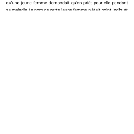
qu’une jeune femme demandait qu’on priât pour elle pendant
sa maladie. Le nom de cette jeune femme n’était point indiqué;
c’était un être malheureux qui s’adressait a des êtres inconnus,
non pour des secours, mais pour des prières, et tout cela se
passait à côté d’un illustre mort qui avait pitié peut-être aussi
du pauvre vivant. C’est un usage pieux des catholiques, et que
nous devrions imiter, de laisser les églises ouvertes; il y a tant
de moments où Ion éprouve besoin de cet asile, et jamais on
n’y entre sans ressentir une émotion qui fait du bien à l’âme, et
lui rend, comme par une ablution sainte, sa force et sa pureté.
De l’Allemagne
Mme de Staël – 1813
Vienne en septembre 2005