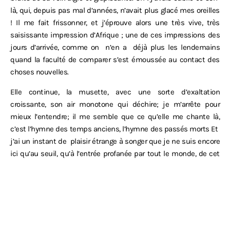
là, qui, depuis pas mal d’années, n’avait plus glacé mes oreilles
! Il me fait frissonner, et j’éprouve alors une très vive, très
saisissante impression d’Afrique ; une de ces impressions des
jours d’arrivée, comme on
n’en a
déjà plus les lendemains
quand la faculté de comparer s’est émoussée au contact des
choses nouvelles.
Elle continue, la musette, avec une sorte d’exaltation
croissante, son air monotone qui déchire; je m’arrête pour
mieux l’entendre; il me semble que ce qu’elle me chante là,
c’est l’hymne des temps anciens, l’hymne des passés morts Et
j’ai un instant de
plaisir étrange à songer que je ne suis encore
ici qu’au seuil, qu’à l’entrée profanée par tout le monde, de cet
empire du
Moghreb
où je pénétrerai bientôt; que Fez, but de
notre voyage, est loin, sous le dévorant soleil, au fond de ce
pays immobile et fermé où la vie demeure la même aujourd’hui
qu’il y a mille ans.
Au Maroc