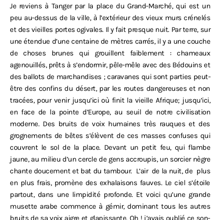
Je reviens à Tanger par la place du Grand-Marché, qui est un
peu au-dessus de la ville, à l’extérieur des vieux murs crénelés
et des vieilles portes ogivales. Il y fait presque nuit. Par terre, sur
une étendue d’une centaine de mètres carrés, il y a une couche
de choses brunes qui grouillent faiblement : chameaux
agenouillés, prêts à s’endormir, pêle-mêle avec des Bédouins et
des ballots de marchandises ; caravanes qui sont parties peut-
être des confins du désert, par les routes dangereuses et non
tracées, pour venir jusqu’ici où finit la vieille Afrique; jusqu’ici,
en face de la pointe d’Europe, au seuil de notre civilisation
moderne. Des bruits de voix humaines très rauques et des
grognements de bêtes s’élèvent de ces masses confuses qui
couvrent le sol de la place. Devant un petit feu, qui flambe
jaune, au milieu d’un cercle de gens accroupis, un sorcier nègre
chante doucement et bat du tambour.
L’air
de la nuit, de
plus
en plus frais, promène des exhalaisons fauves. Le ciel s’étoile
partout, dans une limpidité profonde. Et voici qu’une grande
musette arabe commence à gémir, dominant tous les autres
bruits de sa voix aigre et glapissante. Oh ! j’avais oublié ce son-