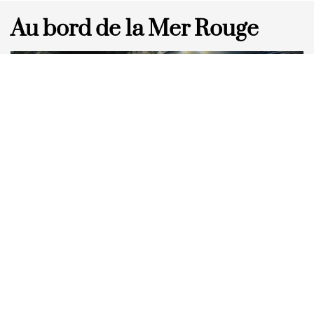
Au bord de la Mer Rouge
Sous l’eau
Si y bien une chose qui ne faut pas manquer pendant un
séjour sur la mer rouge, se sont les récifs de coraux ! Et à
notre avis, au train où va l’urbanisation galopante et
délirante, il y a intérêt à ne pas traîner… Il y a évidemment