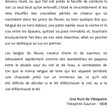
devenu muet, ou que l’air eût perdu la faculté de conduire le
son. Le seul bruit qu’on entendît, c’était le chuchotement et les
rires étouffés des crocodiles pâmés de chaleur qui se
vautraient dans les joncs du fleuve; ou bien quelque ibis qui,
fatigué de se tenir debout, une patte repliée sous le ventre et le
cou entre les épaules, quittait sa pose immobile, et, fouettant
brusquement l’air bleu de ses ailes blanches, allait se percher
sur un obélisque ou sur un palmier.
Les berges du fleuve, couleur d’ocre et de saumon, se
déroulaient rapidement comme des bandelettes de papyrus
entre le double azur du ciel et de l’eau, si semblables de
ton que la mince langue de terre qui les séparait semblait
une chaussée jetée sur un immense lac, et qu’il eût
été difficile de décider si le Nil réfléchissait le ciel, ou si le
ciel réfléchissait le Nil.
Une Nuit de Cléopatre
Théophile Gautier – 1838