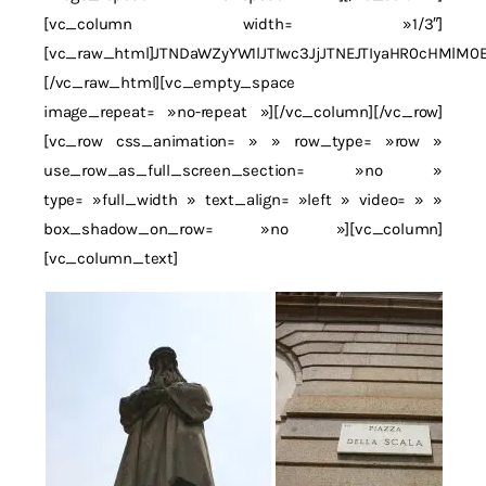
[vc_column width= »1/3″]
[vc_raw_html]JTNDaWZyYW1lJTIwc3JjJTNEJTIyaHR0cHM
[/vc_raw_html][vc_empty_space
image_repeat= »no-repeat »][/vc_column][/vc_row]
[vc_row css_animation= » » row_type= »row »
use_row_as_full_screen_section= »no »
type= »full_width » text_align= »left » video= » »
box_shadow_on_row= »no »][vc_column]
[vc_column_text]