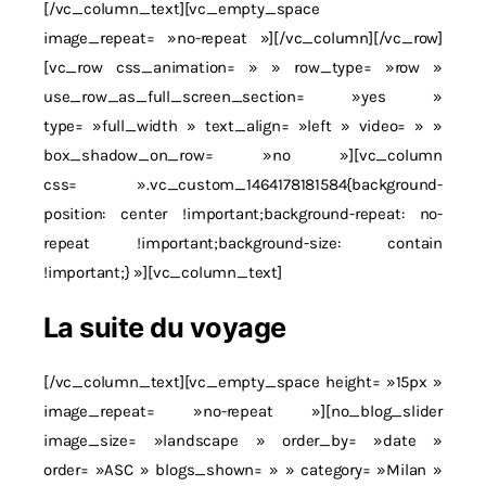
[/vc_column_text][vc_empty_space
image_repeat= »no-repeat »][/vc_column][/vc_row]
[vc_row css_animation= » » row_type= »row »
use_row_as_full_screen_section= »yes »
type= »full_width » text_align= »left » video= » »
box_shadow_on_row= »no »][vc_column
css= ».vc_custom_1464178181584{background-
position: center !important;background-repeat: no-
repeat !important;background-size: contain
!important;} »][vc_column_text]
La suite du voyage
[/vc_column_text][vc_empty_space height= »15px »
image_repeat= »no-repeat »][no_blog_slider
image_size= »landscape » order_by= »date »
order= »ASC » blogs_shown= » » category= »Milan »