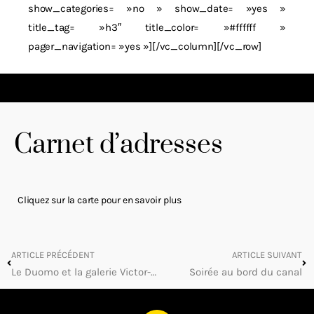
show_categories= »no » show_date= »yes »
title_tag= »h3″ title_color= »#ffffff »
pager_navigation= »yes »][/vc_column][/vc_row]
Carnet d’adresses
Cliquez sur la carte pour en savoir plus
ARTICLE PRÉCÉDENT
ARTICLE SUIVANT
Le Duomo et la galerie Victor-Emmanuel II
Soirée au bord du canal