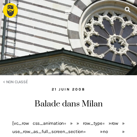
<
NON CLASSÉ
21 JUIN 2008
Balade dans Milan
[vc_row css_animation= » » row_type= »row »
use_row_as_full_screen_section= »no »