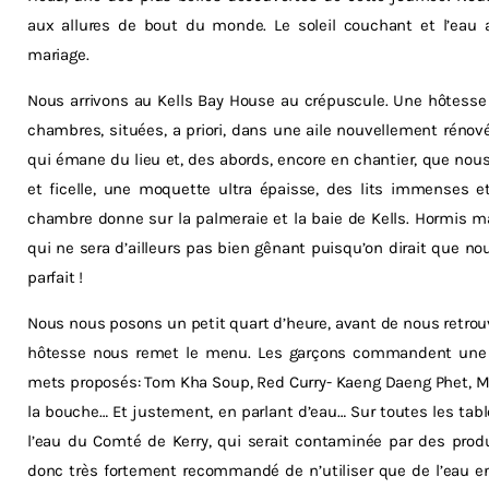
aux allures de bout du monde. Le soleil couchant et l’eau
mariage.
Nous arrivons au Kells Bay House au crépuscule. Une hôtesse
chambres, situées, a priori, dans une aile nouvellement rénov
qui émane du lieu et, des abords, encore en chantier, que nou
et ficelle, une moquette ultra épaisse, des lits immenses 
chambre donne sur la palmeraie et la baie de Kells. Hormis ma f
qui ne sera d’ailleurs pas bien gênant puisqu’on dirait que no
parfait !
Nous nous posons un petit quart d’heure, avant de nous retrouve
hôtesse nous remet le menu. Les garçons commandent une 
mets proposés: Tom Kha Soup, Red Curry- Kaeng Daeng Phet, M
la bouche… Et justement, en parlant d’eau… Sur toutes les tabl
l’eau du Comté de Kerry, qui serait contaminée par des prod
donc très fortement recommandé de n’utiliser que de l’eau e