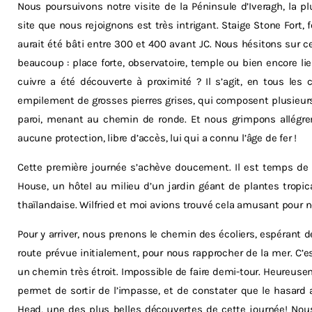
Nous poursuivons notre visite de la Péninsule d’Iveragh, la pl
site que nous rejoignons est très intrigant. Staige Stone Fort, f
aurait été bâti entre 300 et 400 avant JC. Nous hésitons sur ce
beaucoup : place forte, observatoire, temple ou bien encore li
cuivre a été découverte à proximité ? Il s’agit, en tous les
empilement de grosses pierres grises, qui composent plusieurs 
paroi, menant au chemin de ronde. Et nous grimpons allégrem
aucune protection, libre d’accès, lui qui a connu l’âge de fer !
Cette première journée s’achève doucement. Il est temps de
House, un hôtel au milieu d’un jardin géant de plantes tropical
thaïlandaise. Wilfried et moi avions trouvé cela amusant pour no
Pour y arriver, nous prenons le chemin des écoliers, espérant d
route prévue initialement, pour nous rapprocher de la mer. C’
un chemin très étroit. Impossible de faire demi-tour. Heureu
permet de sortir de l’impasse, et de constater que le hasard
Head, une des plus belles découvertes de cette journée! No