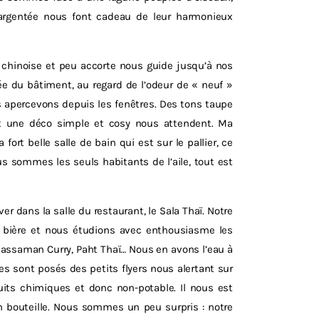
 argentée nous font cadeau de leur harmonieux
 chinoise et peu accorte nous guide jusqu’à nos
ée du bâtiment, au regard de l’odeur de « neuf »
s apercevons depuis les fenêtres. Des tons taupe
et une déco simple et cosy nous attendent. Ma
ort belle salle de bain qui est sur le pallier, ce
us sommes les seuls habitants de l’aile, tout est
r dans la salle du restaurant, le Sala Thaï. Notre
bière et nous étudions avec enthousiasme les
assaman Curry, Paht Thaï… Nous en avons l’eau à
es sont posés des petits flyers nous alertant sur
uits chimiques et donc non-potable. Il nous est
n bouteille. Nous sommes un peu surpris : notre