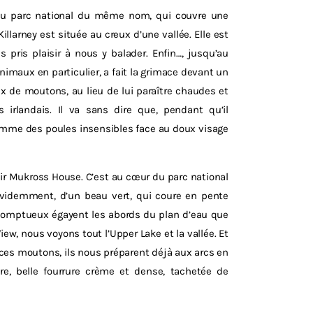
e du parc national du même nom, qui couvre une
larney est située au creux d’une vallée. Elle est
 pris plaisir à nous y balader. Enfin…, jusqu’au
imaux en particulier, a fait la grimace devant un
eaux de moutons, au lieu de lui paraître chaudes et
s irlandais. Il va sans dire que, pendant qu’il
comme des poules insensibles face au doux visage
oir Mukross House. C’est au cœur du parc national
évidemment, d’un beau vert, qui coure en pente
somptueux égayent les abords du plan d’eau que
w, nous voyons tout l’Upper Lake et la vallée. Et
ces moutons, ils nous préparent déjà aux arcs en
ire, belle fourrure crème et dense, tachetée de