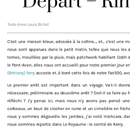
Départ – Rin
Texte Anne-Laure Bichet
C’est une maison bleue, adossée à la colline…, et… c’est une ma
nous sont apparues dans le petit matin, telles que nous les 
ternes, mouillées par la pluie, mais patchwork habillant Cobh 
le Pont-Aven, elles nous ont accueilli pour notre premier jour
(Brittany) ferry
accoste et, à bord cette fois de notre fiat500, avo
Le premier arrêt est important dans un voyage. Va-t-il donne
nécessaire, préliminaire au deuxième arrêt ? Doit-il se faire au 
réfléchi ? J’y pense ici, mais nous n’y avons pas pensé une 
corbeaux, un bout de clocher en ruine et un cimetière en frich
nous y sommes dégourdis les jambes, j’ai noté Inishcara, dans
nous sommes repartis dans Le Royaume : le comté de Kerry.