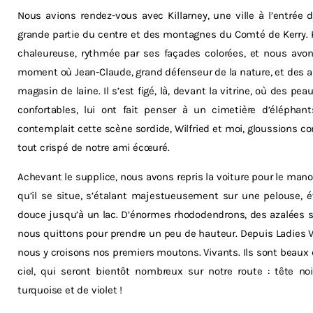
Nous avions rendez-vous avec Killarney, une ville à l’entré
grande partie du centre et des montagnes du Comté de Kerry. Kil
chaleureuse, rythmée par ses façades colorées, et nous avons
moment où Jean-Claude, grand défenseur de la nature, et des an
magasin de laine. Il s’est figé, là, devant la vitrine, où des p
confortables, lui ont fait penser à un cimetière d’éléphant
contemplait cette scène sordide, Wilfried et moi, gloussions 
tout crispé de notre ami écœuré.
Achevant le supplice, nous avons repris la voiture pour le man
qu’il se situe, s’étalant majestueusement sur une pelouse, 
douce jusqu’à un lac. D’énormes rhododendrons, des azalées 
nous quittons pour prendre un peu de hauteur. Depuis Ladies Vie
nous y croisons nos premiers moutons. Vivants. Ils sont beaux 
ciel, qui seront bientôt nombreux sur notre route : tête no
turquoise et de violet !