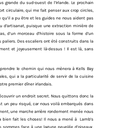
us grande du sud-ouest de l’Irlande. Le prochain
ort circulaire, qui me fait penser aux crop circles,
 qu’il a pu être et les guides ne nous aident pas
eu d’artisanat, puisque une extraction minière de
 cas, d’un morceau d’histoire sous la forme d’un
paliers. Des escaliers ont été construits dans la
ent et joyeusement là-dessus ! Il est là, sans
 prendre le chemin qui nous mènera à Kells Bay
es, qui a la particularité de servir de la cuisine
tre premier dîner irlandais.
écouvrir un endroit secret. Nous quittons donc la
est un peu risqué, car nous voilà embarqués dans
sement, une marche arrière rondement menée nous
 a bien fait les choses! Il nous a mené à Lamb’s
us sommes face à une lagune peuplée d’oiseaux,