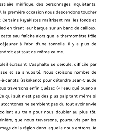
stiaire mirifique, des personnages inquiétants,
e. À la première occasion nous descendons toucher
. Certains kayakistes maîtrisent mal les fonds et
ed en tirant leur barque sur un banc de cailloux.
cette eau fraîche alors que le thermomètre frôle
jeuner à l’abri d’une tonnelle. Il y a plus de
’endroit est tout de même calme.
eil écrasant. L’asphalte se déroule, difficile par
esse et sa sinuosité. Nous croisons nombre de
à-canots (rakakano) pour détendre Jean-Claude
Nous traversons enfin Quézac (« l’eau qué bueno a
. Ce qui suit n’est pas des plus palpitant même si
utochtones ne semblent pas du tout avoir envie
collent au train pour nous doubler au plus tôt.
minière, que nous traversons, poursuivis par les
age de la région dans laquelle nous entrons. Je