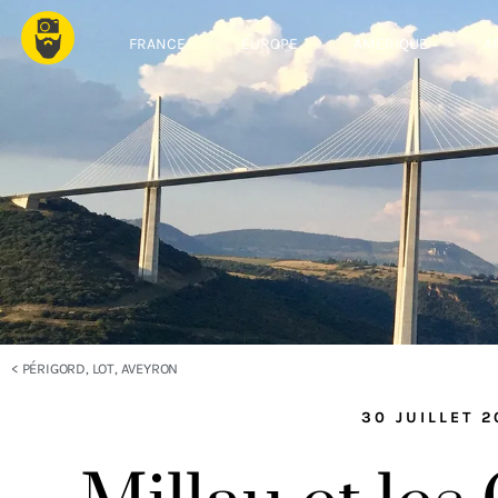
FRANCE
EUROPE
AMERIQUE
A
<
PÉRIGORD, LOT, AVEYRON
30 JUILLET 2