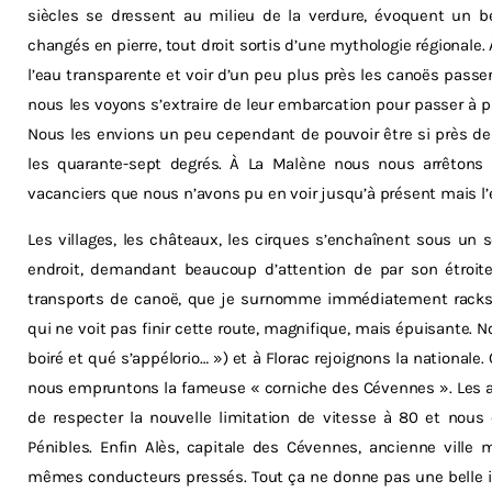
siècles se dressent au milieu de la verdure, évoquent un be
changés en pierre, tout droit sortis d’une mythologie régional
l’eau transparente et voir d’un peu plus près les canoës passer
nous les voyons s’extraire de leur embarcation pour passer à pi
Nous les envions un peu cependant de pouvoir être si près de 
les quarante-sept degrés. À La Malène nous nous arrêtons dé
vacanciers que nous n’avons pu en voir jusqu’à présent mais l
Les villages, les châteaux, les cirques s’enchaînent sous un sol
endroit, demandant beaucoup d’attention de par son étroit
transports de canoë, que je surnomme immédiatement racks-
qui ne voit pas finir cette route, magnifique, mais épuisante. 
boiré et qué s’appélorio… ») et à Florac rejoignons la nationale
nous empruntons la fameuse « corniche des Cévennes ». Les a
de respecter la nouvelle limitation de vitesse à 80 et nous 
Pénibles. Enfin Alès, capitale des Cévennes, ancienne ville 
mêmes conducteurs pressés. Tout ça ne donne pas une belle im