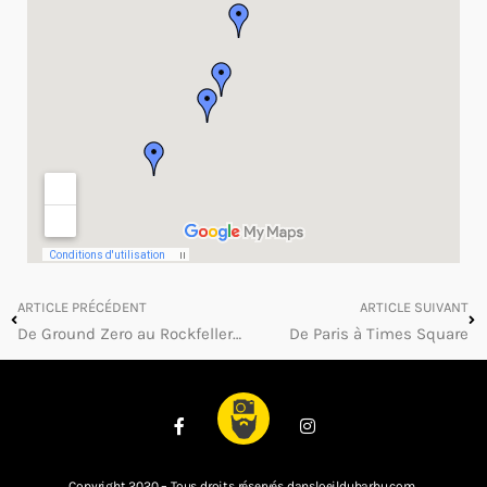
ARTICLE PRÉCÉDENT
ARTICLE SUIVANT
De Ground Zero au Rockfeller Center
De Paris à Times Square
Copyright 2020 – Tous droits réservés dansloeildubarbu.com