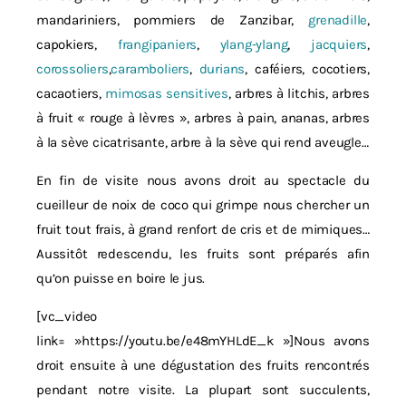
mandariniers, pommiers de Zanzibar,
grenadille
,
capokiers,
frangipaniers
,
ylang-ylang
,
jacquiers
,
corossoliers
,
caramboliers
,
durians
, caféiers, cocotiers,
cacaotiers,
mimosas sensitives
, arbres à litchis, arbres
à fruit « rouge à lèvres », arbres à pain, ananas, arbres
à la sève cicatrisante, arbre à la sève qui rend aveugle…
En fin de visite nous avons droit au spectacle du
cueilleur de noix de coco qui grimpe nous chercher un
fruit tout frais, à grand renfort de cris et de mimiques…
Aussitôt redescendu, les fruits sont préparés afin
qu’on puisse en boire le jus.
[vc_video
link= »https://youtu.be/e48mYHLdE_k »]Nous avons
droit ensuite à une dégustation des fruits rencontrés
pendant notre visite. La plupart sont succulents,