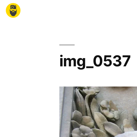
FRANCE
EUROPE
AMERIQUE
A
img_0537