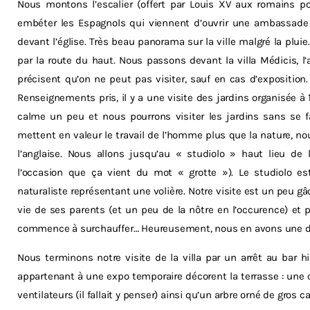
Nous montons l’escalier (offert par Louis XV aux romains p
embéter les Espagnols qui viennent d’ouvrir une ambassade a
devant l’église. Très beau panorama sur la ville malgré la plui
par la route du haut. Nous passons devant la villa Médicis, 
précisent qu’on ne peut pas visiter, sauf en cas d’expositio
Renseignements pris, il y a une visite des jardins organisée à 
calme un peu et nous pourrons visiter les jardins sans se fair
mettent en valeur le travail de l’homme plus que la nature, nou
l’anglaise. Nous allons jusqu’au « studiolo » haut lieu de
l’occasion que ça vient du mot « grotte »). Le studiolo e
naturaliste représentant une volière. Notre visite est un peu g
vie de ses parents (et un peu de la nôtre en l’occurence) et 
commence à surchauffer… Heureusement, nous en avons une d
Nous terminons notre visite de la villa par un arrêt au bar 
appartenant à une expo temporaire décorent la terrasse : une
ventilateurs (il fallait y penser) ainsi qu’un arbre orné de gros ca