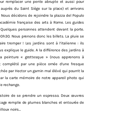
our remplacer une pente abrupte et aussi pour
uprès du Saint Siège sur la place) et arrivons
e. Nous décidons de rejoindre la plazza del Populo
l’académie française des arts à Rome. Les guides
n. Quelques personnes attendent devant la porte.
10h30. Nous prenons donc les billets. La pluie se
e tremper ! Les jardins sont à l’italienne : ils
s explique le guide. A la différence des jardins à
 la peinture « grottesque » (nous apprenons à
st complété par une pièce ornée d’une fresque
âchée par Hector un gamin mal élévé qui pourrit la
par la carte mémoire de notre appareil photo qui
e rechange.
histoire de se prendre un espresso. Deux œuvres
 cage remplie de plumes blanches et entourée de
illoux noirs…