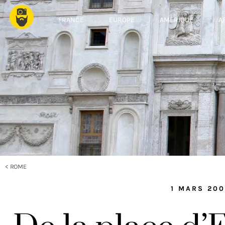
FRANCE
EUROPE
AMERIQUE
A
<
ROME
1 MARS 20