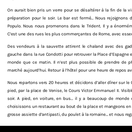
On aurait bien pris un verre pour se désaltérer à la fin de la 
préparation pour le soir. Le bar est fermé… Nous rejoignons d
Populo. Nous nous promenons dans le Trident. Il y a énormé
C’est une des rues les plus commerçantes de Rome, avec esse
Des vendeurs à la sauvette attirent le chaland avec des gad
gauche dans la rue Condotti pour retrouver la Place d’Espagne e
monde que ce matin. Il n’est plus possible de prendre de p
marché aujourd’hui. Retour à l’hôtel pour une heure de repos ava
Nous repartons vers 20 heures et décidons d’aller dîner sur le
pied, par la place de Venise, le Cours Victor Emmanuel II. Vis
soir. A pied, en voiture, en bus… il y a beaucoup de monde 
choisissons un restaurant au bout de la place et mangeons e
grosse assiette d’antipasti, du poulet à la romaine… et nous re