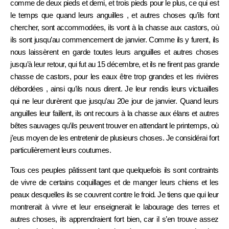
comme de deux pieds et demi, et trois pieds pour le plus, ce qui est
le temps que quand leurs anguilles , et autres choses qu’ils font
chercher, sont accommodées, ils vont à la chasse aux castors, où
ils sont jusqu’au commencement de janvier. Comme ils y furent, ils
nous laissèrent en garde toutes leurs anguilles et autres choses
jusqu’à leur retour, qui fut au 15 décembre, et ils ne firent pas grande
chasse de castors, pour les eaux être trop grandes et les rivières
débordées , ainsi qu’ils nous dirent. Je leur rendis leurs victuailles
qui ne leur durèrent que jusqu’au 20e jour de janvier. Quand leurs
anguilles leur faillent, ils ont recours à la chasse aux élans et autres
bêtes sauvages qu’ils peuvent trouver en attendant le printemps, où
j’eus moyen de les entretenir de plusieurs choses. Je considérai fort
particulièrement leurs coutumes.
Tous ces peuples pâtissent tant que quelquefois ils sont contraints
de vivre de certains coquillages et de manger leurs chiens et les
peaux desquelles ils se couvrent contre le froid. Je tiens que qui leur
montrerait à vivre et leur enseignerait le labourage des terres et
autres choses, ils apprendraient fort bien, car il s’en trouve assez