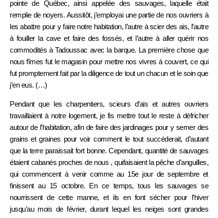
pointe de Québec, ainsi appelée des sauvages, laquelle était
remplie de noyers. Aussitôt, j’employai une partie de nos ouvriers à
les abattre pour y faire notre habitation, l’autre à scier des ais, l’autre
à fouiller la cave et faire des fossés, et l’autre à aller quérir nos
commodités à Tadoussac avec la barque. La première chose que
nous fîmes fut le magasin pour mettre nos vivres à couvert, ce qui
fut promptement fait par la diligence de tout un chacun et le soin que
j’en eus. (…)
Pendant que les charpentiers, scieurs d’ais et autres ouvriers
travaillaient à notre logement, je fis mettre tout le reste à défricher
autour de l’habitation, afin de faire des jardinages pour y semer des
grains et graines pour voir comment le tout succéderait, d’autant
que la terre paraissait fort bonne. Cependant, quantité de sauvages
étaient cabanés proches de nous , quifaisaient la pêche d’anguilles,
qui commencent à venir comme au 15e jour de septembre et
finissent au 15 octobre. En ce temps, tous les sauvages se
nourrissent de cette manne, et ils en font sécher pour l’hiver
jusqu’au mois de février, durant lequel les neiges sont grandes