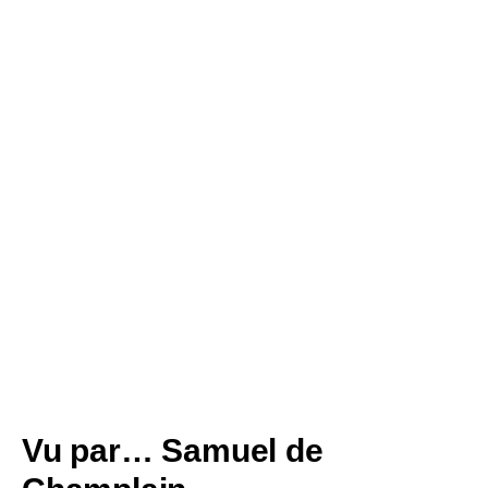
SI J'AVAIS LES AILES D'UN ANGE...
Canada & Québec
Vu par… Samuel de