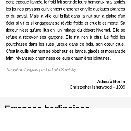
cette époque l’année, le froid fait sortir de leurs hameaux mal abrités
les jeunes paysans qui viennent chercher en ville quelques pitances
et du travail. Mais la ville qui brillait dans la nuit sur la plaine d’un
éclat si vif et si engageant se révèle froide et cruelle et morte. Sa
tiédeur n’est qu’une illusion, un mirage du désert hivernal. Elle se
refuse à recevoir ses garçons. Elle n’a rien à offrir. Le froid les
pourchasse dans les rues jusque dans ce bois, son cœur cruel.
C’est là qu’ils viennent se blottir sur les bancs, glacés et mourant de
faim, rêvant aux cheminées de leurs chaumières lointaines.
Traduit de l’anglais par Ludmila Savitsky
Adieu à Berlin
Christopher Isherwood – 1939
Errances berlinoises