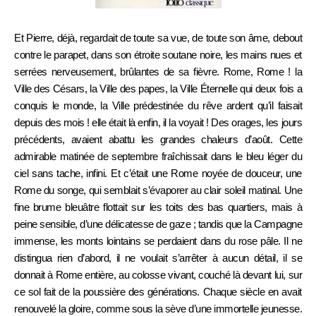
Et Pierre, déjà, regardait de toute sa vue, de toute son âme, debout
contre le parapet, dans son étroite soutane noire, les mains nues et
serrées nerveusement, brûlantes de sa fièvre. Rome, Rome ! la
Ville des Césars, la Ville des papes, la Ville Éternelle qui deux fois a
conquis le monde,
la Ville prédestinée du rêve ardent qu’il faisait
depuis des mois ! elle était là enfin, il la voyait ! Des orages, les jours
précédents, avaient abattu les grandes chaleurs d’août. Cette
admirable matinée de septembre fraîchissait dans le bleu léger du
ciel sans tache, infini. Et c’était une Rome noyée de douceur, une
Rome du songe, qui semblait s’évaporer au clair soleil matinal. Une
fine brume bleuâtre flottait sur les toits des bas quartiers, mais à
peine sensible, d’une délicatesse de gaze ; tandis que la Campagne
immense, les monts lointains se perdaient dans du rose pâle. Il ne
distingua rien d’abord, il ne voulait s’arrêter à aucun détail, il se
donnait à Rome entière, au colosse vivant, couché là devant lui, sur
ce sol fait de la poussière des générations. Chaque siècle en avait
renouvelé la gloire, comme sous la sève d’une immortelle jeunesse.