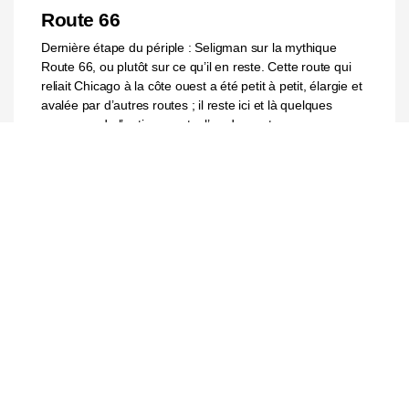
Route 66
Dernière étape du périple : Seligman sur la mythique
Route 66, ou plutôt sur ce qu’il en reste. Cette route qui
reliait Chicago à la côte ouest a été petit à petit, élargie et
avalée par d’autres routes ; il reste ici et là quelques
morceaux de l’antique route, l’un de ces tronçons se
trouve sur le chemin qui nous conduit de Grand Canyon à
Las Vegas. Une étape s’imposait.
LIRE LA SUITE
2 juillet 2014