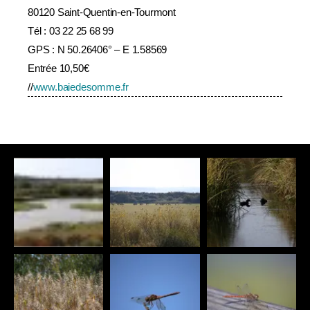
80120 Saint-Quentin-en-Tourmont
Tél : 03 22 25 68 99
GPS : N 50.26406° – E 1.58569
Entrée 10,50€
//
www.baiedesomme.fr