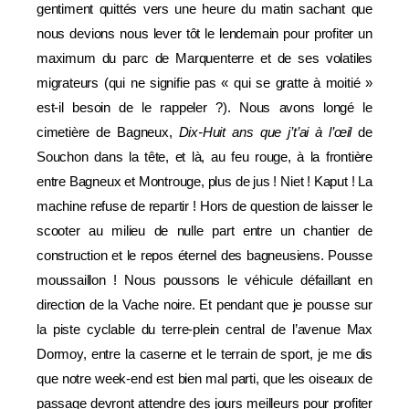
gentiment quittés vers une heure du matin sachant que
nous devions nous lever tôt le lendemain pour profiter un
maximum du parc de Marquenterre et de ses volatiles
migrateurs (qui ne signifie pas « qui se gratte à moitié »
est-il besoin de le rappeler ?). Nous avons longé le
cimetière de Bagneux,
Dix-Huit ans que j’t’ai à l’œil
de
Souchon dans la tête, et là, au feu rouge, à la frontière
entre Bagneux et Montrouge, plus de jus ! Niet ! Kaput ! La
machine refuse de repartir ! Hors de question de laisser le
scooter au milieu de nulle part entre un chantier de
construction et le repos éternel des bagneusiens. Pousse
moussaillon ! Nous poussons le véhicule défaillant en
direction de la Vache noire. Et pendant que je pousse sur
la piste cyclable du terre-plein central de l’avenue Max
Dormoy, entre la caserne et le terrain de sport, je me dis
que notre week-end est bien mal parti, que les oiseaux de
passage devront attendre des jours meilleurs pour profiter