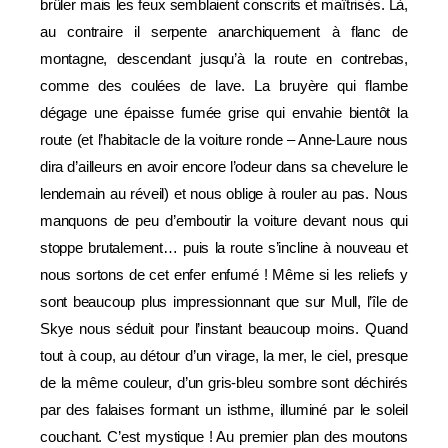
brûler mais les feux semblaient conscrits et maîtrisés. Là,
au contraire il serpente anarchiquement à flanc de
montagne, descendant jusqu’à la route en contrebas,
comme des coulées de lave. La bruyère qui flambe
dégage une épaisse fumée grise qui envahie bientôt la
route (et l’habitacle de la voiture ronde – Anne-Laure nous
dira d’ailleurs en avoir encore l’odeur dans sa chevelure le
lendemain au réveil) et nous oblige à rouler au pas. Nous
manquons de peu d’emboutir la voiture devant nous qui
stoppe brutalement… puis la route s’incline à nouveau et
nous sortons de cet enfer enfumé ! Même si les reliefs y
sont beaucoup plus impressionnant que sur Mull, l’île de
Skye nous séduit pour l’instant beaucoup moins. Quand
tout à coup, au détour d’un virage, la mer, le ciel, presque
de la même couleur, d’un gris-bleu sombre sont déchirés
par des falaises formant un isthme, illuminé par le soleil
couchant. C’est mystique ! Au premier plan des moutons