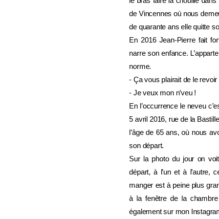
le bras faire la chouille da
de Vincennes où nous demeur
de quarante ans elle quitte so
En 2016 Jean-Pierre fait fo
narre son enfance. L’appart
norme.
⁃ Ça vous plairait de le revoir
⁃ Je veux mon n’veu !
En l’occurrence le neveu c’e
5 avril 2016, rue de la Basti
l’âge de 65 ans, où nous avo
son départ.
Sur la photo du jour on voi
départ, à l’un et à l’autre, 
manger est à peine plus gran
à la fenêtre de la chambre q
également sur mon Instagra