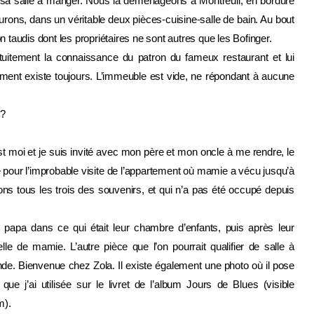
ns sa salle à manger. Nous la déménageons à Montreuil, en bordure
ons, dans un véritable deux pièces-cuisine-salle de bain. Au bout
n taudis dont les propriétaires ne sont autres que les Bofinger.
rtuitement la connaissance du patron du fameux restaurant et lui
ement existe toujours. L’immeuble est vide, ne répondant à aucune
 ?
st moi et je suis invité avec mon père et mon oncle à me rendre, le
lle pour l’improbable visite de l’appartement où mamie a vécu jusqu’à
ns tous les trois des souvenirs, et qui n’a pas été occupé depuis
t papa dans ce qui était leur chambre d’enfants, puis après leur
celle de mamie. L’autre pièce que l’on pourrait qualifier de salle à
de. Bienvenue chez Zola. Il existe également une photo où il pose
ue j’ai utilisée sur le livret de l’album Jours de Blues (visible
m).