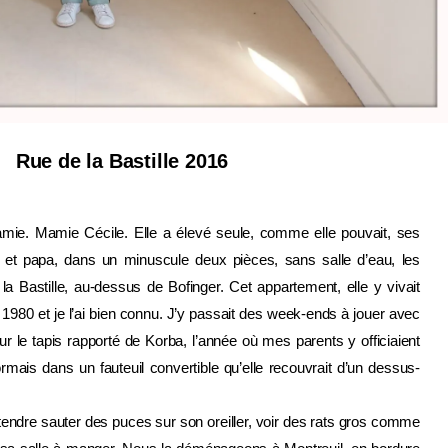
Rue de la Bastille 2016
mie. Mamie Cécile. Elle a élevé seule, comme elle pouvait, ses
 et papa, dans un minuscule deux pièces, sans salle d’eau, les
de la Bastille, au-dessus de Bofinger. Cet appartement, elle y vivait
980 et je l’ai bien connu. J’y passait des week-ends à jouer avec
 le tapis rapporté de Korba, l’année où mes parents y officiaient
mais dans un fauteuil convertible qu’elle recouvrait d’un dessus-
ndre sauter des puces sur son oreiller, voir des rats gros comme