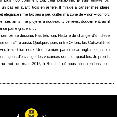
 plus trop comment tout cela fonctionne, je suis effrayé par
s un pas en avant, trois en arrière. Il m’aide à panser mes plaies
t élégance il me fait peu à peu quitter ma zone de – non – confort,
trer ses amis, me projeter à nouveau… Je revis, doucement, au fil
de partie grâce à lui.
nsemble se dessine. Pas très loin. Histoire de changer d’air, d’être
 se connaître aussi. Quelques jours entre Oxford, les Cotswolds et
iver, froid et lumineux. Une première parenthèse, anglaise, qui sera
t nos façons d’envisager les vacances sont comparables. Je prends
e au mois de mars 2015, à Roscoff, où nous nous rendons pour
.