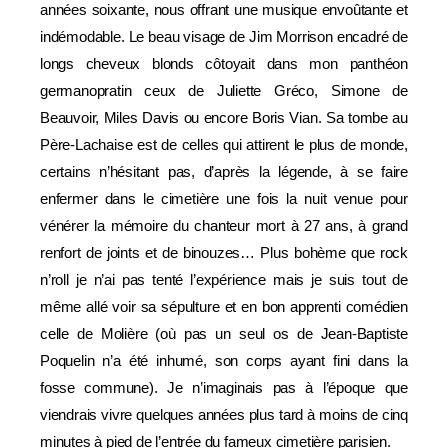
années soixante, nous offrant une musique envoûtante et
indémodable. Le beau visage de Jim Morrison encadré de
longs cheveux blonds côtoyait dans mon panthéon
germanopratin ceux de Juliette Gréco, Simone de
Beauvoir, Miles Davis ou encore Boris Vian. Sa tombe au
Père-Lachaise est de celles qui attirent le plus de monde,
certains n’hésitant pas, d’après la légende, à se faire
enfermer dans le cimetière une fois la nuit venue pour
vénérer la mémoire du chanteur mort à 27 ans, à grand
renfort de joints et de binouzes… Plus bohème que rock
n’roll je n’ai pas tenté l’expérience mais je suis tout de
même allé voir sa sépulture et en bon apprenti comédien
celle de Molière (où pas un seul os de Jean-Baptiste
Poquelin n’a été inhumé, son corps ayant fini dans la
fosse commune). Je n’imaginais pas à l’époque que
viendrais vivre quelques années plus tard à moins de cinq
minutes à pied de l’entrée du fameux cimetière parisien.