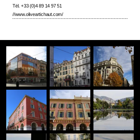
Tél. +33 (
0)4 89 14 97 51
//
www.oliveartichaut.com/