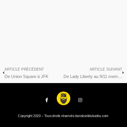
ARTICLE PRÉCÉDENT
ARTICLE SUIVANT
De Union Square à JFK
De Lady Liberty au 9/11 memorial
Copyright 2020 – Tous droits réservés dansloeildubarbu.com