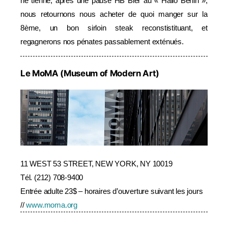
ne tienne, après une pause HB Bier au « Hallo Berlin »,
nous retournons nous acheter de quoi manger sur la
8ème, un bon sirloin steak reconstistituant, et
regagnerons nos pénates passablement exténués.
Le MoMA (Museum of Modern Art)
11 WEST 53 STREET, NEW YORK, NY 10019
Tél. (212) 708-9400
Entrée adulte 23$ – horaires d’ouverture suivant les jours
//
www.moma.org